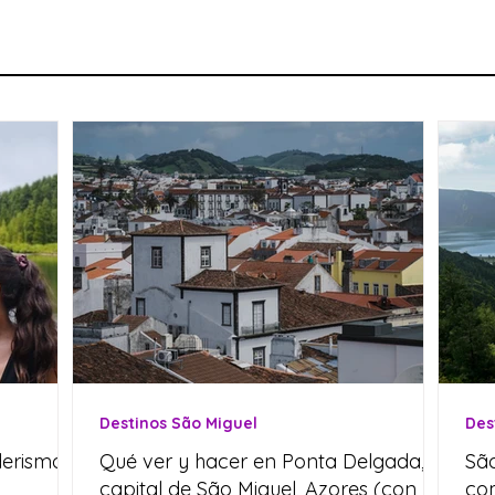
Destinos São Miguel
Des
derismo
Qué ver y hacer en Ponta Delgada, la
São
capital de São Miguel, Azores (con
co