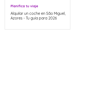
Planifica tu viaje
Alquilar un coche en São Miguel,
Azores - Tu guía para 2026
Alojamiento en São Miguel
Alojamiento barato en São Miguel
(Azores) - ¡Ahorra en tu viaje!