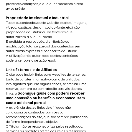
presentes condições, a qualquer momento e sem
aviso prévio.
Propriedade Intelectual e Industrial
Todos os conteúdos deste website (textos, imagens,
vídeos, logótipos, design, código-fonte, etc.) são
propriedade do Titular ou de terceiros que
autorizaram a sua utilização.
É proibida a reprodução, distribuição ou
modificação total ou parcial dos conteúdos sem
autorização expressa e por escrito do Titular.
A utilização não autorizada destes conteúdos
poderá ser objeto de ação legal.
Links Externos e de Afiliados
O site pode incluir links para websites de terceiros,
tanto de caráter informativo como de afiliados.
Isto significa que, em alguns casos, se efetuar uma
reserva, compra ou contratação através desses
links, o
Saomiguelguide.com poderá receber
uma comissão ou benefício económico, sem
custo adicional para si
.
A existência destes links de afiliados não
condiciona os conteúdos, opiniões ou
recomendações do site, que são sempre publicadas
de forma independente e objetiva.
O Titular não se responsabiliza pelos resultados,
serviços ou produtos oferecidos pelos sites ligados,