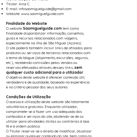
Titular: Aina C.
E-mail:
infosaomiguelguide@gmail.com
Website:
www.saomiguelguide.com
Finalidade do Website
O website
Saomiguelguide.com
tem como
finalidade disponibilizar informação, conselhos,
guias e recursos relacionados com viagens,
especialmente na ilha de São Miguel (Açores).
O site poderá também incluir links de afiliados para
produtos ou serviços de terceiros relacionados com
o tema do blogue (alojamento, excursões, seguros,
etc.), recebendo comissões pelas vendas ou
reservas efetuadas através desses links,
sem
qualquer custo adicional para o utilizador
.
O objetivo deste website é oferecer conteúdo útil,
verdadeiro e de qualidade, baseado na experiência
e no critério pessoal dos seus autores.
Condições de Utilização
O acesso e utilização deste website são totalmente
voluntários e gratuitos. Enquanto utilizador,
compromete-se a fazer um uso adequado dos
conteúdos e serviços do site, abstendo-se de os
utilizar para atividades ilícitas ou contrárias à boa
fé e à ordem pública.
O Titular reserva-se o direito de modificar, atualizar
ou eliminar qualquer conteúdo do site, bem como as