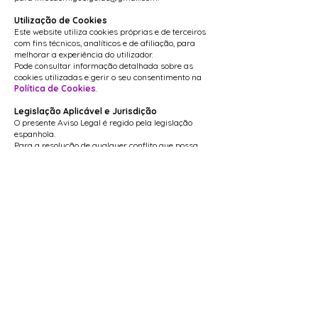
Utilização de Cookies
Este website utiliza cookies próprias e de terceiros
com fins técnicos, analíticos e de afiliação, para
melhorar a experiência do utilizador.
Pode consultar informação detalhada sobre as
cookies utilizadas e gerir o seu consentimento na
Política de Cookies
.
Legislação Aplicável e Jurisdição
O presente Aviso Legal é regido pela legislação
espanhola.
Para a resolução de qualquer conflito que possa
surgir do acesso ou utilização deste website, o
utilizador e o Titular acordam submeter-se aos
tribunais competentes, de acordo com a legislação
em vigor.
Contacto
Se tiver alguma dúvida sobre as condições deste
Aviso Legal, pode contactar o Titular através do e-
mail:
infosaomiguelguide@gmail.com
Ligações Úteis