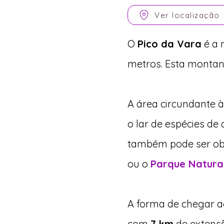
Ver localização
O
Pico da Vara
é a 
metros. Esta montanh
A área circundante à 
o lar de espécies de
também pode ser ob
ou o
Parque Natural
A forma de chegar a
com
7 km
de extensã