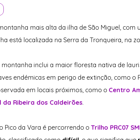
montanha mais alta da ilha de São Miguel, com um
a está localizada na Serra da Tronqueira, na z
montanha inclui a maior floresta nativa de lauris
 aves endémicas em perigo de extinção, como o P
servada em locais próximos, como o
Centro Am
 da Ribeira dos Caldeirões
.
o Pico da Vara é percorrendo o
Trilho PRC07 SM
o, classificado como
difícil
, o que significa que