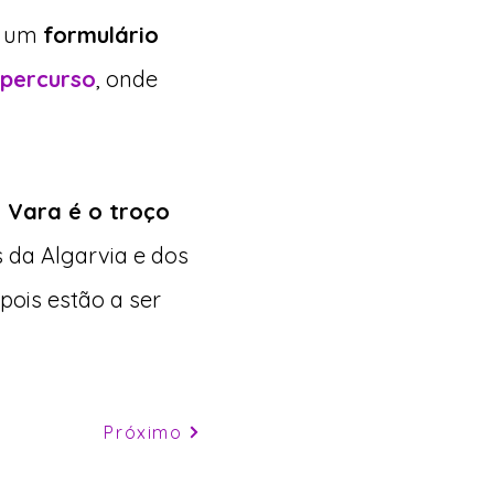
er um
formulário
 percurso
, onde
a Vara é o troço
s da Algarvia e dos
pois estão a ser
Próximo