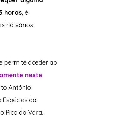
3 horas
, é
is há vários
e permite aceder ao
amente neste
nto António
e Espécies da
o Pico da Vara.