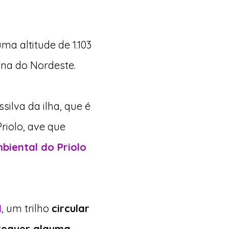
a altitude de 1.103
ona do Nordeste.
silva da ilha, que é
riolo, ave que
biental do Priolo
I
, um trilho
circular
requer alguma