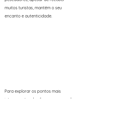
muitos turistas, mantém o seu 
encanto e autenticidade.
Para explorar os pontos mais 
interessantes da vila, procura um dos 
mapas turísticos
 disponíveis, que 