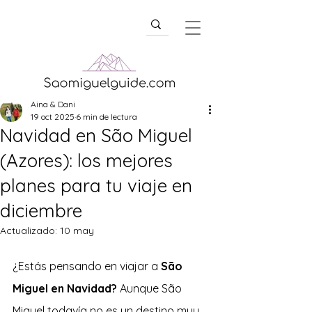
Aina & Dani
19 oct 2025
6 min de lectura
Navidad en São Miguel
(Azores): los mejores
planes para tu viaje en
diciembre
Actualizado:
10 may
¿Estás pensando en viajar a 
São 
Miguel en Navidad?
 Aunque São 
Miguel todavía no es un destino muy 