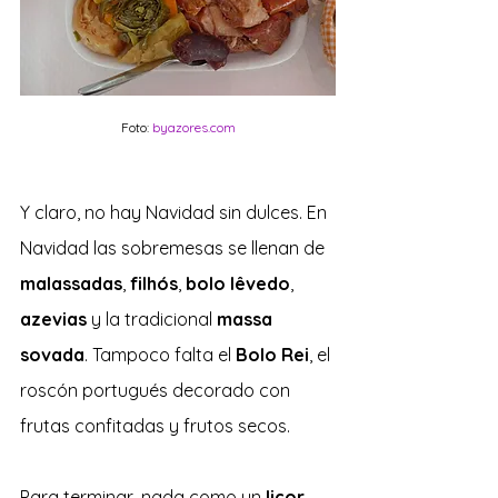
Foto: 
byazores.com
Y claro, no hay Navidad sin dulces. En 
Navidad las sobremesas se llenan de 
malassadas
, 
filhós
, 
bolo lêvedo
, 
azevias 
y la tradicional 
massa 
sovada
. Tampoco falta el 
Bolo Rei
, el 
roscón portugués decorado con 
frutas confitadas y frutos secos.
Para terminar, nada como un 
licor 