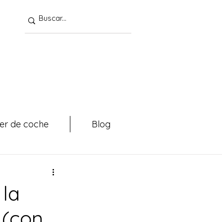
ler de coche
Blog
 la
 (con