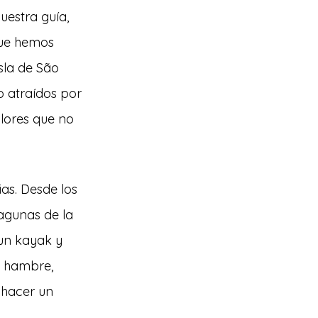
uestra guía, 
que hemos 
isla de São 
o atraídos por 
olores que no 
as. Desde los 
lagunas de la 
 un kayak y 
s hambre, 
 hacer un 