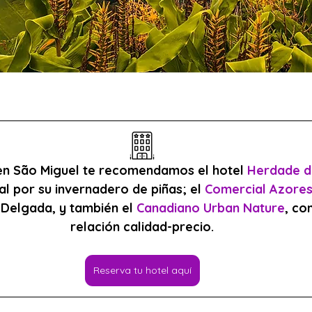
en São Miguel te recomendamos el hotel 
Herdade d
l por su invernadero de piñas; el 
Comercial Azores
 Delgada, y también el 
Canadiano Urban Nature
, co
relación calidad-precio.
Reserva tu hotel aquí