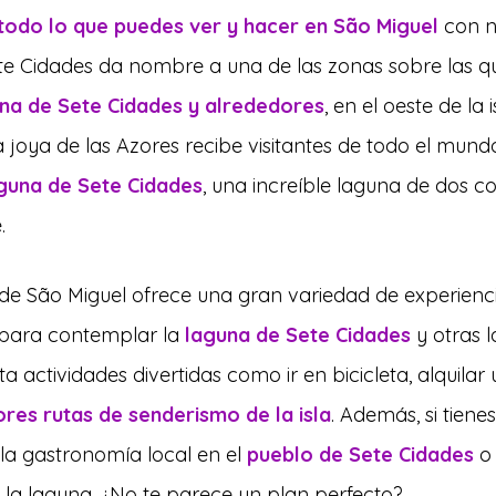
todo lo que puedes ver y hacer en São Miguel
 con n
ete Cidades da nombre a una de las zonas sobre las 
ona de Sete Cidades y alrededores
, en el oeste de la 
a joya de las Azores recibe visitantes de todo el mund
guna de Sete Cidades
, una increíble laguna de dos c
.
a de São Miguel ofrece una gran variedad de experienci
para contemplar la 
laguna de Sete Cidades
 y otras 
sta actividades divertidas como ir en bicicleta, alquilar
ores rutas de senderismo de la isla
. Además, si tiene
 la gastronomía local en el
pueblo de Sete Cidades
 o
de la laguna. ¿No te parece un plan perfecto?