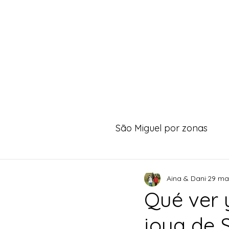
São Miguel por zonas
Aina & Dani
29 ma
Qué ver 
joya de 