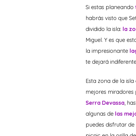
Si estas planeando 
habrás visto que S
dividido la isla: 
la z
Miguel. Y es que est
la impresionante 
la
te dejará indiferente
Esta zona de la isl
mejores miradores 
Serra Devassa
, ha
algunas de 
las mej
puedes disfrutar de
picnic en la orilla 