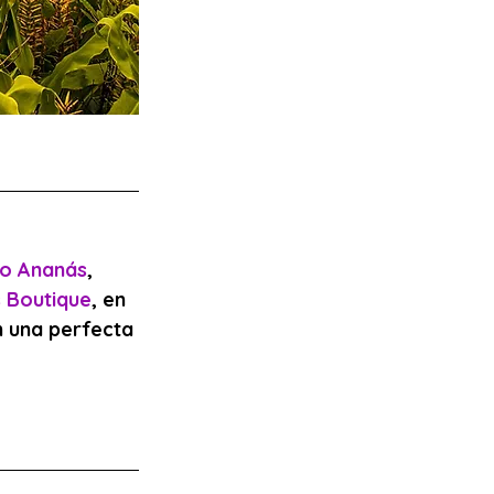
o Ananás
, 
 Boutique
, en 
n una perfecta 